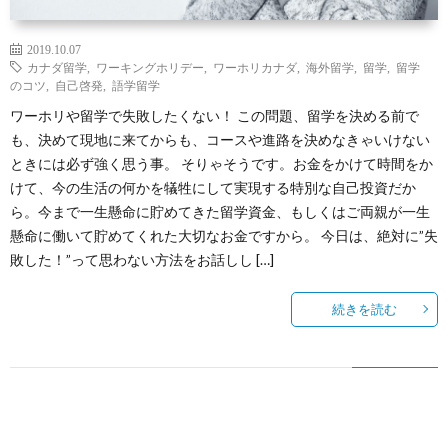
2019.10.07
カナダ留学
,
ワーキングホリデー
,
ワーホリカナダ
,
海外留学
,
留学
,
留学
のコツ
,
自己啓発
,
語学留学
ワーホリや留学で失敗したくない！ この問題、留学を決める前で
も、決めて現地に来てからも、コースや進路を決めなきゃいけない
ときには必ず強く思う事。 そりゃそうです。お金をかけて時間をか
けて、今の生活の何かを犠牲にして実現する特別な自己投資だか
ら。今まで一生懸命に貯めてきた留学資金、もしくはご両親が一生
懸命に働いて貯めてくれた大切なお金ですから。 今日は、絶対に”失
敗した！”って思わない方法をお話しし […]
続きを読む