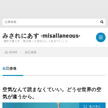
みされにあす -misallaneous-
-海外で暮らす。海を渡って自分らしく生きていこう-
自己啓発
HOME
Hom
自己啓発
My
空気なんて読まなくていい。どうせ世界の空
Profi
Galle
気が違うから。
私の考え