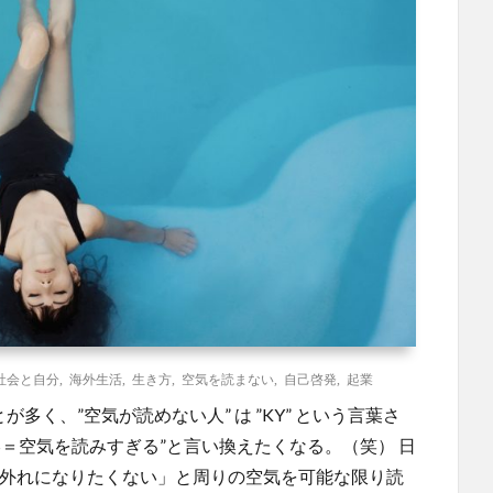
社会と自分
,
海外生活
,
生き方
,
空気を読まない
,
自己啓発
,
起業
多く、”空気が読めない人” は ”KY” という言葉さ
YS＝空気を読みすぎる”と言い換えたくなる。（笑） 日
間外れになりたくない」と周りの空気を可能な限り読