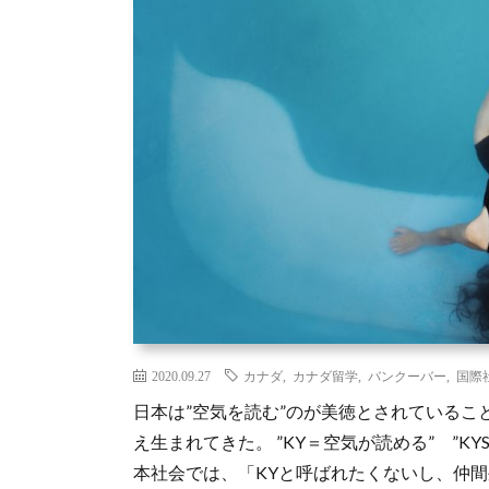
2020.09.27
カナダ
,
カナダ留学
,
バンクーバー
,
国際
日本は”空気を読む”のが美徳とされていることが
え生まれてきた。 ”KY＝空気が読める” ”K
本社会では、「KYと呼ばれたくないし、仲