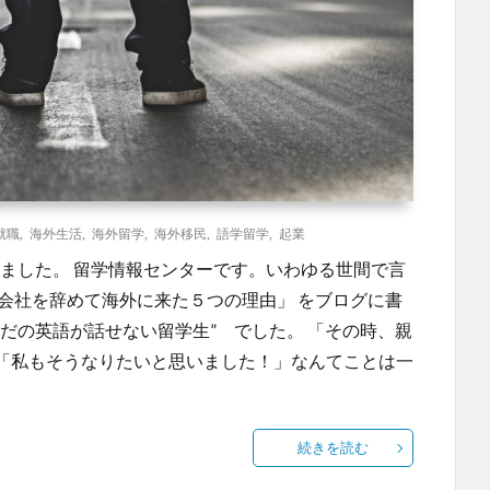
就職
,
海外生活
,
海外留学
,
海外移民
,
語学留学
,
起業
業しました。 留学情報センターです。いわゆる世間で言
会社を辞めて海外に来た５つの理由」 をブログに書
だの英語が話せない留学生” でした。 「その時、親
「私もそうなりたいと思いました！」なんてことは一
続きを読む