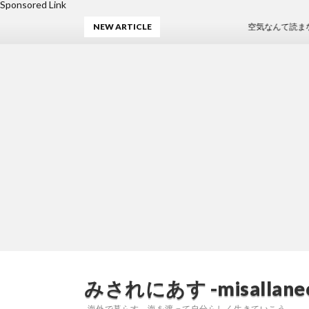
Sponsored Link
NEW ARTICLE
空気なんて読まなくていい
みされにあす -misallaneo
-海外で暮らす。海を渡って自分らしく生きていこう-