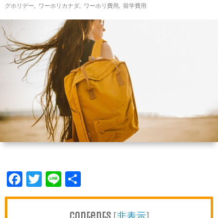
グホリデー
,
ワーホリカナダ
,
ワーホリ費用
,
留学費用
Facebook
Twitter
Line
共
有
Contents
[
非表示
]