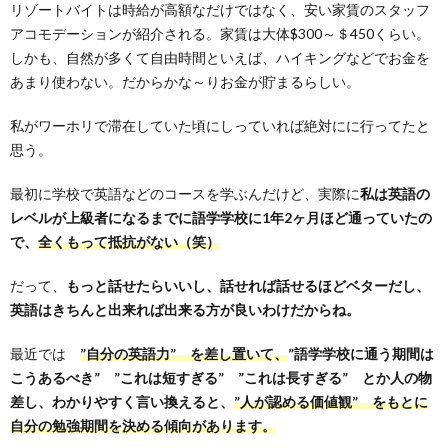
リゾートバイトは時給が高額なだけではなく、安い家賃のスタッフ
アコモデーションが紹介される。家賃は大体$300～＄450くらい。
しかも、自然が多くて自由時間といえば、ハイキングなどでお金を
あまり使わない。だからかな～りお金が貯まるらしい。
私がワーホリで滞在していた頃にしっていれば絶対にに行ってたと
思う。
最初に学校で英語などのコースを学ぶんだけど、実際に
私は英語の
レベルが上級者になるまでに語学学校に1年2ヶ月ほど通っていたの
で、
全くもって抵抗がない（笑）
だって、
もっと話せたらいいし、話せれば話せるほどベターだし、
英語はきちんと出来れば出来る方が良いわけだからね。
最近では
”自分の英語力” を差し置いて、
”語学学校に通う期間は
こうあるべき” ”これは短すぎる” ”これは長すぎる” とか人の物
差し、わかりやすく言い換えると、
”人が認める価値観” をもとに
自分の勉強期間を決める傾向があります。