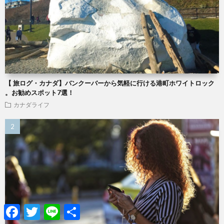
【 旅ログ・カナダ】バンクーバーから気軽に行ける港町ホワイトロック
。お勧めスポット7選！
カナダライフ
Facebook
Twitter
Line
共
有