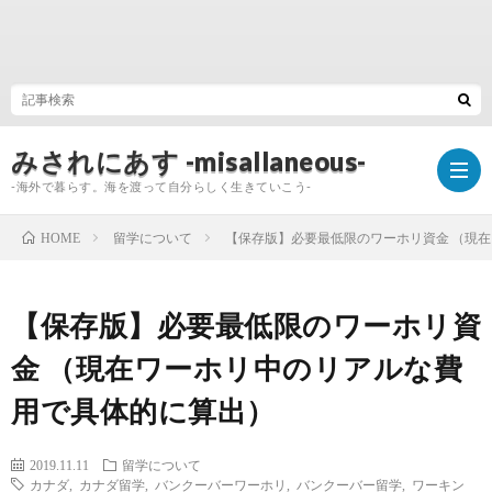
みされにあす -misallaneous-
-海外で暮らす。海を渡って自分らしく生きていこう-
留学について
【保存版】必要最低限のワーホリ資金 （現
HOME
Hom
【保存版】必要最低限のワーホリ資
My
金 （現在ワーホリ中のリアルな費
用で具体的に算出）
Profi
Galle
2019.11.11
留学について
カナダ
,
カナダ留学
,
バンクーバーワーホリ
,
バンクーバー留学
,
ワーキン