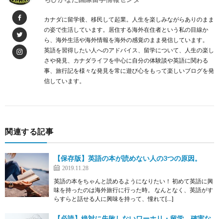
カナダに留学後、移民して起業。人生を楽しみながらありのまま
の姿で生活しています。居住する海外在住者という私の目線か
ら、海外生活や海外情報を海外の感覚のまま発信しています。
英語を習得したい人へのアドバイス、留学について、人生の楽し
さや発見、カナダライフを中心に自分の体験談や英語に関わる
事、旅行記を様々な発見を常に遊び心をもって楽しいブログを発
信しています。
関連する記事
【保存版】英語の本が読めない人の3つの原因。
2019.11.28
英語の本をちゃんと読めるようになりたい！ 初めて英語に興
味を持ったのは海外旅行に行った時。 なんとなく、英語がす
らすらと話せる人に興味を持って、憧れて[…]
【必読】絶対に失敗しないワーホリ・留学 確実な