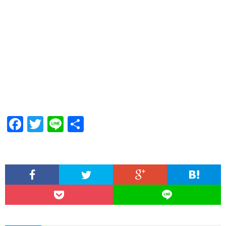
Facebook
Twitter
Line
共
有