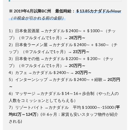
※ 2019年6月以降BC州 最低時給：
＄13.85カナダドル/Hour
（※税金が引かれる前の金額）
1）日本食居酒屋 →カナダドル＄2400～＋＄1000～（チッ
プ）（※フルタイムで1ヶ月）→
28万円～
2）日本食ラーメン屋 →カナダドル＄2400～＋＄360～（チ
ップ）（※フルタイムで1ヶ月）→
23万円～
3）日本食その他 →カナダドル＄2200～＋＄200～（チッ
プ）（※フルタイムで1ヶ月）→
20万円～
4）カフェ →カナダドル＄2400～→
20万円～
5）インターンシップ →カナダドル＄2400～＋経験→
20万円
～
6）マッサージ →カナダドル＄14～16＋歩合制（やった人の
人数をコミッションとしてもらえる）
7）リゾートバイト →カナダドル 平均＄10000～-15000 (
平
均82万～124万
）(※ 6ヶ月：家賃も安いスタッフ物件が紹介
される)